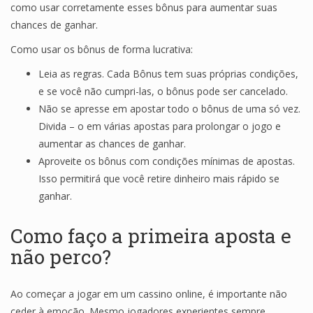
como usar corretamente esses bônus para aumentar suas
chances de ganhar.
Como usar os bônus de forma lucrativa:
Leia as regras. Cada Bônus tem suas próprias condições,
e se você não cumpri-las, o bônus pode ser cancelado.
Não se apresse em apostar todo o bônus de uma só vez.
Divida – o em várias apostas para prolongar o jogo e
aumentar as chances de ganhar.
Aproveite os bônus com condições mínimas de apostas.
Isso permitirá que você retire dinheiro mais rápido se
ganhar.
Como faço a primeira aposta e
não perco?
Ao começar a jogar em um cassino online, é importante não
ceder à emoção. Mesmo jogadores experientes sempre