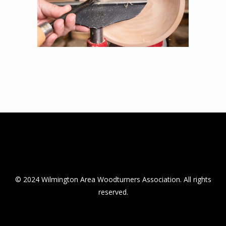
© 2024 Wilmington Area Woodturners Association. All rights
reserved.