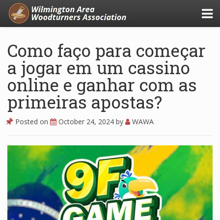
Como faço para começar
a jogar em um cassino
online e ganhar com as
primeiras apostas?
Posted on
October 24, 2024
by
WAWA